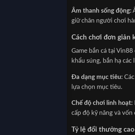
Âm thanh sống động:
Â
giữ chân người chơi hà
Cách chơi đơn giản 
Game bắn cá tại Vin88 c
khẩu súng, bắn hạ các l
Đa dạng mục tiêu:
Các 
lựa chọn mục tiêu.
Chế độ chơi linh hoạt:
cấp độ kỹ năng và vốn 
Tỷ lệ đổi thưởng cao