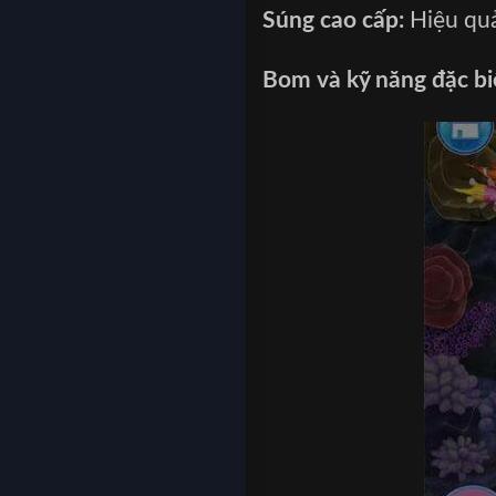
Súng cao cấp:
Hiệu quả
Bom và kỹ năng đặc bi