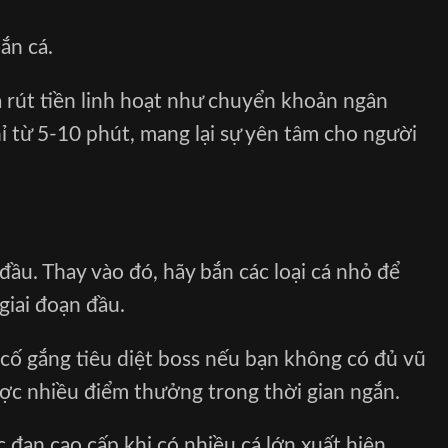
ắn cá.
 rút tiền linh hoạt như chuyển khoản ngân
hỉ từ 5-10 phút, mang lại sự yên tâm cho người
ầu. Thay vào đó, hãy bắn các loại cá nhỏ để
giai đoạn đầu.
ì cố gắng tiêu diệt boss nếu bạn không có đủ vũ
ược nhiều điểm thưởng trong thời gian ngắn.
đạn cao cấp khi có nhiều cá lớn xuất hiện