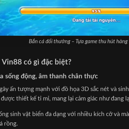
Bắn cá đổi thưởng – Tựa game thu hút hàng 
 Vin88 có gì đặc biệt?
ọa sống động, âm thanh chân thực
gây ấn tượng mạnh với đồ họa 3D sắc nét và sinh
ược thiết kế tỉ mỉ, mang lại cảm giác như đang l
ng sinh vật biển đa dạng với nhiều kích cỡ và màu
á rồng.