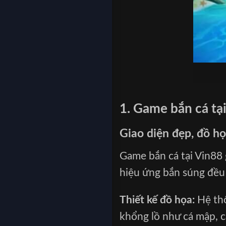
1. Game bắn cá tại
Giao diện đẹp, đồ h
Game bắn cá tại Vin88 
hiệu ứng bắn súng đều đ
Thiết kế đồ họa:
Hệ thố
khổng lồ như cá mập, c