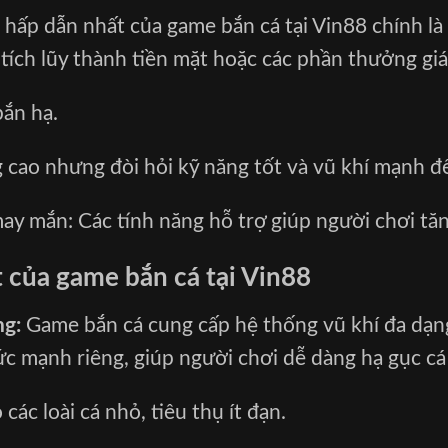
ấp dẫn nhất của game bắn cá tại Vin88 chính là 
tích lũy thành tiền mặt hoặc các phần thưởng giá 
bắn hạ.
 cao nhưng đòi hỏi kỹ năng tốt và vũ khí mạnh để 
y mắn: Các tính năng hỗ trợ giúp người chơi tă
t của game bắn cá tại Vin88
ng:
Game bắn cá cung cấp hệ thống vũ khí đa dạng
ức mạnh riêng, giúp người chơi dễ dàng hạ gục cá 
ác loài cá nhỏ, tiêu thụ ít đạn.