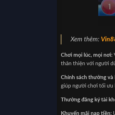
Xem thêm:
Vin8
Chơi mọi lúc, mọi nơi:
thân thiện với người d
Chính sách thưởng và
giúp người chơi tối ưu 
Thưởng đăng ký tài kh
Khuyến mãi nạp tiền:
Ư