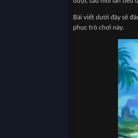
được sau mỗi lần tiêu d
Bài viết dưới đây sẽ đá
phục trò chơi này.