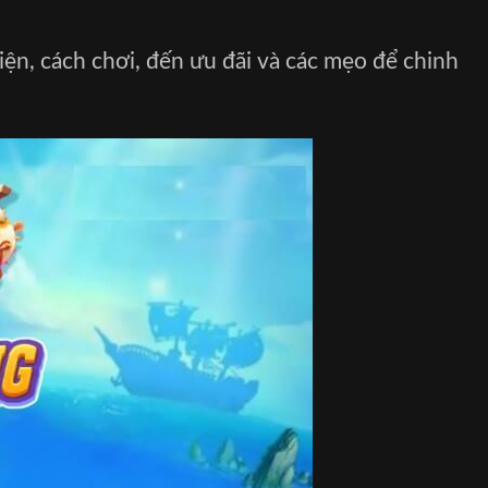
diện, cách chơi, đến ưu đãi và các mẹo để chinh