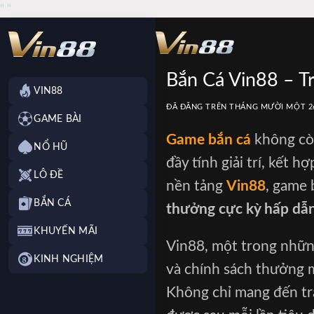
Chuyển
"
"
đến
nội
dung
Bắn Cá Vin88 – Tr
VIN88
ĐÃ ĐĂNG TRÊN
THÁNG MƯỜI MỘT 26
GAME BÀI
Game bắn cá
không còn
NỔ HŨ
đầy tính giải trí, kết 
LÔ ĐỀ
nền tảng
Vin88
, game 
BẮN CÁ
thưởng cực kỳ hấp dẫ
KHUYẾN MÃI
Vin88, một trong những
KINH NGHIỆM
và chính sách thưởng m
Không chỉ mang đến trả