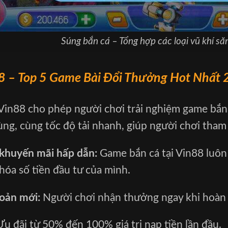
Súng bắn cá – Tổng hợp các loại vũ khí să
8 – Top 5 Game Bài Đổi Thưởng Hot Nhất
Vin88 cho phép người chơi trải nghiệm game bắn c
ùng, cùng tốc độ tải nhanh, giúp người chơi tham 
 khuyến mãi hấp dẫn:
Game bắn cá tại Vin88 luôn
hóa số tiền đầu tư của mình.
oản mới:
Người chơi nhận thưởng ngay khi hoàn 
u đãi từ 50% đến 100% giá trị nạp tiền lần đầu.