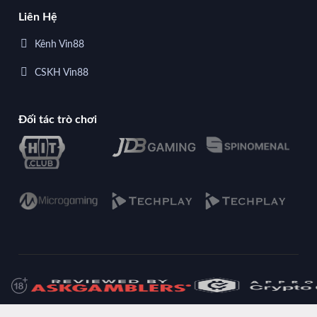
Liên Hệ
Kênh Vin88
CSKH Vin88
Đối tác trò chơi