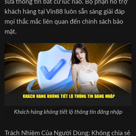
sửa thông tin bất cứ lúc nào. Bộ phận hỗ trợ
khách hàng tại Vin88 luôn sẵn sàng giải đáp
mọi thắc mắc liên quan đến chính sách bảo
mật.
Khách hàng không tiết lộ thông tin đăng nhập
Trách Nhiệm Của Người Dùng: Không chia sẻ