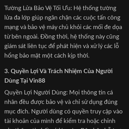
Tường Lửa Bảo Vệ Tối Ưu: Hệ thống tường
lửa đa lớp giúp ngăn chặn các cuộc tấn công
mạng và bảo vệ máy chủ khỏi các mối đe dọa
từ bên ngoài. Đồng thời, hệ thống này cũng
giám sát liên tục để phát hiện và xử lý các lỗ
hổng bảo mật một cách kịp thời.
3. Quyền Lợi Và Trách Nhiệm Của Người
Dùng Tại Vin88
Quyền Lợi Người Dùng: Mọi thông tin cá
nhân đều được bảo vệ và chỉ sử dụng đúng
mục đích. Người dùng có quyền truy cập vào
tài khoản của mình để kiểm tra hoặc chỉnh