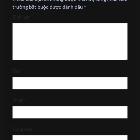
trường bắt buộc được đánh dấu
*
Bình luận
*
Tên
*
Email
*
Trang web