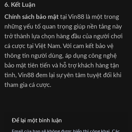
6. Kết Luận
Chính sách bảo mật
tại Vin88 là một trong
những yếu tố quan trọng giúp nền tảng này
trở thành lựa chọn hàng đầu của người chơi
cá cược tại Việt Nam. Với cam kết bảo vệ
thông tin người dùng, áp dụng công nghệ
bảo mật tiên tiến và hỗ trợ khách hàng tận
tình, Vin88 đem lại sự yên tâm tuyệt đối khi
tham gia cá cược.
Để lại một bình luận
Email của bạn sẽ không được hiển thị công khai.
Các