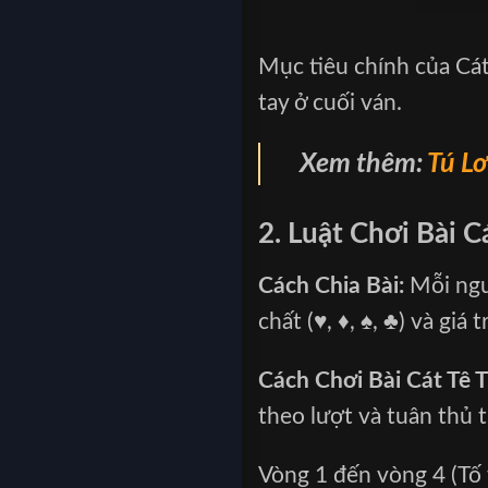
Mục tiêu chính của Cát
tay ở cuối ván.
Xem thêm:
Tú Lơ
2. Luật Chơi Bài 
Cách Chia Bài:
Mỗi ngư
chất (♥, ♦, ♠, ♣) và giá 
Cách Chơi Bài Cát Tê 
theo lượt và tuân thủ t
Vòng 1 đến vòng 4 (Tố v