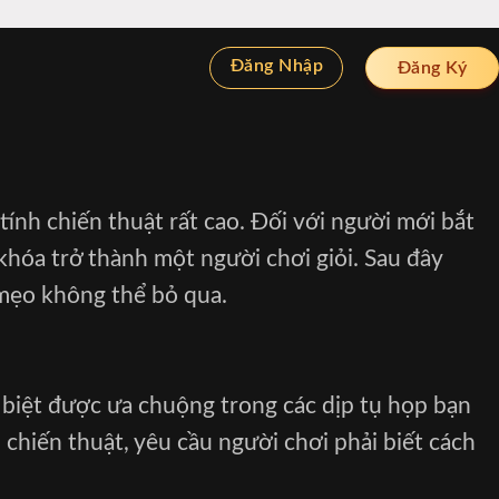
Đăng Nhập
Đăng Ký
tính chiến thuật rất cao. Đối với người mới bắt
a khóa trở thành một người chơi giỏi. Sau đây
 mẹo không thể bỏ qua.
ặc biệt được ưa chuộng trong các dịp tụ họp bạn
h chiến thuật, yêu cầu người chơi phải biết cách