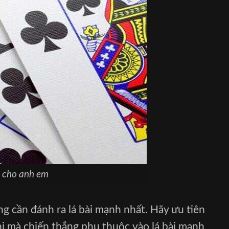
h cho anh em
ng cần đánh ra lá bài mạnh nhất. Hãy ưu tiên
 khi mà chiến thắng phụ thuộc vào lá bài mạnh